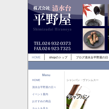
HOME
shopのトップ
ブログ清水台平野屋の日
Menu
HOME
シャンパン・ヴァンムスー
清水台平野屋の日々
イベント案内
おすすめの商品
カートを見る