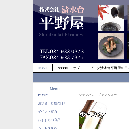
HOME
shopのトップ
ブログ清水台平野屋の日
Menu
HOME
シャンパン・ヴァンムスー
清水台平野屋の日々
イベント案内
おすすめの商品
カートを見る