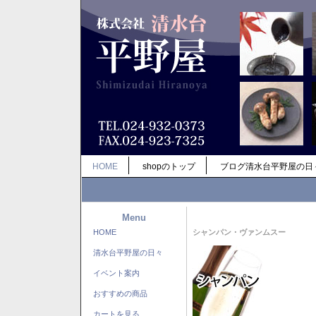
HOME
shopのトップ
ブログ清水台平野屋の日
Menu
HOME
シャンパン・ヴァンムスー
清水台平野屋の日々
イベント案内
おすすめの商品
カートを見る