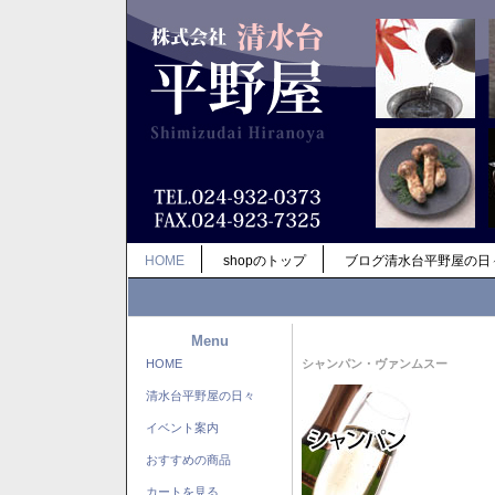
HOME
shopのトップ
ブログ清水台平野屋の日
Menu
HOME
シャンパン・ヴァンムスー
清水台平野屋の日々
イベント案内
おすすめの商品
カートを見る