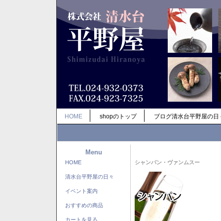
HOME
shopのトップ
ブログ清水台平野屋の日
Menu
HOME
シャンパン・ヴァンムスー
清水台平野屋の日々
イベント案内
おすすめの商品
カートを見る