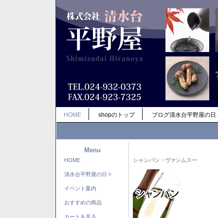
HOME
shopのトップ
ブログ清水台平野屋の日
Menu
HOME
シャンパン・ヴァンムスー
清水台平野屋の日々
イベント案内
おすすめの商品
カートを見る