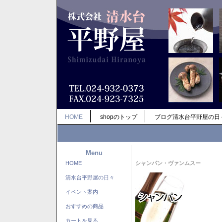
HOME
shopのトップ
ブログ清水台平野屋の日
Menu
HOME
シャンパン・ヴァンムスー
清水台平野屋の日々
イベント案内
おすすめの商品
カートを見る