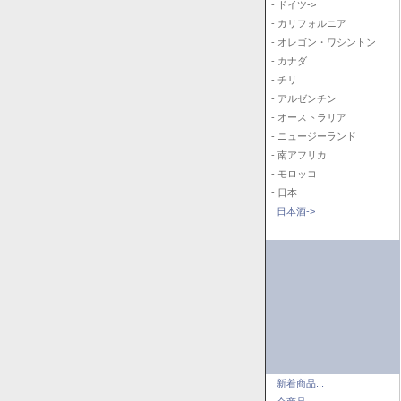
- ドイツ->
- カリフォルニア
- オレゴン・ワシントン
- カナダ
- チリ
- アルゼンチン
- オーストラリア
- ニュージーランド
- 南アフリカ
- モロッコ
- 日本
日本酒->
新着商品...