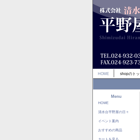
HOME
shopのト
Menu
HOME
清水台平野屋の日々
イベント案内
おすすめの商品
カートを見る