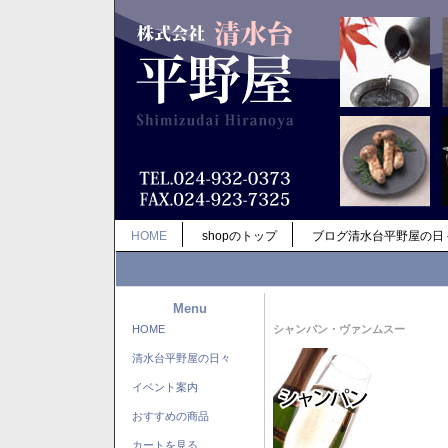
HOME
shopのトップ
ブログ清水台平野屋の日
Menu
HOME
シャンパン・ヴァンムスー
清水台平野屋の日々
イベント案内
おすすめの商品
カートを見る