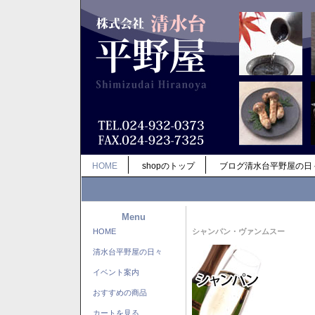
HOME
shopのトップ
ブログ清水台平野屋の日
Menu
HOME
シャンパン・ヴァンムスー
清水台平野屋の日々
イベント案内
おすすめの商品
カートを見る