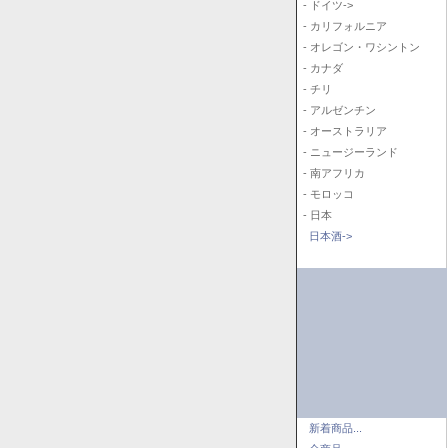
- ドイツ->
- カリフォルニア
- オレゴン・ワシントン
- カナダ
- チリ
- アルゼンチン
- オーストラリア
- ニュージーランド
- 南アフリカ
- モロッコ
- 日本
日本酒->
新着商品...