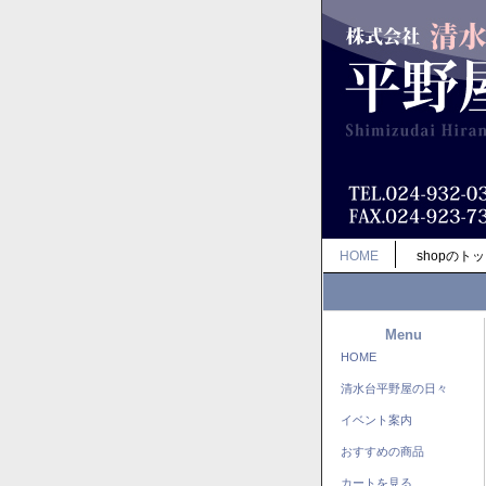
HOME
shopのト
Menu
HOME
清水台平野屋の日々
イベント案内
おすすめの商品
カートを見る