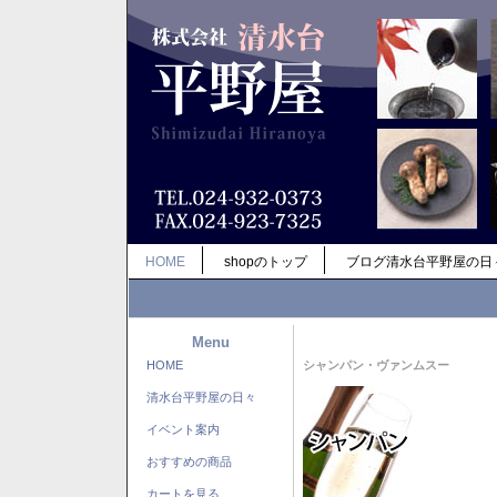
HOME
shopのトップ
ブログ清水台平野屋の日
Menu
HOME
シャンパン・ヴァンムスー
清水台平野屋の日々
イベント案内
おすすめの商品
カートを見る