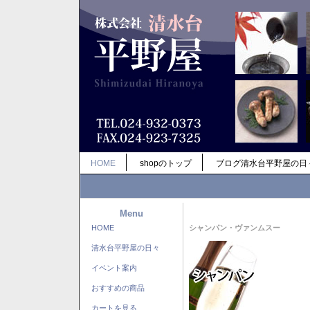
HOME
shopのトップ
ブログ清水台平野屋の日
Menu
HOME
シャンパン・ヴァンムスー
清水台平野屋の日々
イベント案内
おすすめの商品
カートを見る