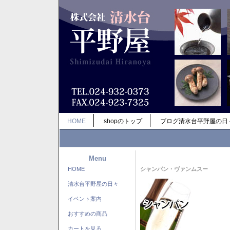
HOME
shopのトップ
ブログ清水台平野屋の日
Menu
HOME
シャンパン・ヴァンムスー
清水台平野屋の日々
イベント案内
おすすめの商品
カートを見る