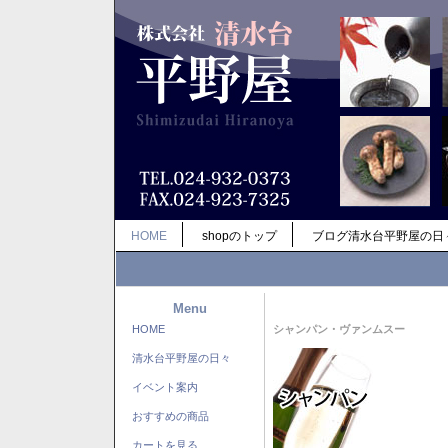
HOME
shopのトップ
ブログ清水台平野屋の日
Menu
HOME
シャンパン・ヴァンムスー
清水台平野屋の日々
イベント案内
おすすめの商品
カートを見る