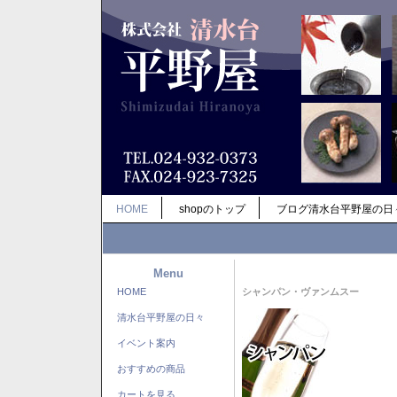
HOME
shopのトップ
ブログ清水台平野屋の日
Menu
HOME
シャンパン・ヴァンムスー
清水台平野屋の日々
イベント案内
おすすめの商品
カートを見る