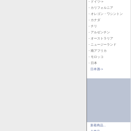
- ドイツ->
- カリフォルニア
- オレゴン・ワシントン
- カナダ
- チリ
- アルゼンチン
- オーストラリア
- ニュージーランド
- 南アフリカ
- モロッコ
- 日本
日本酒->
新着商品...