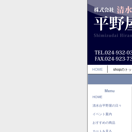
HOME
shopのト
Menu
HOME
清水台平野屋の日々
イベント案内
おすすめの商品
カートを見る