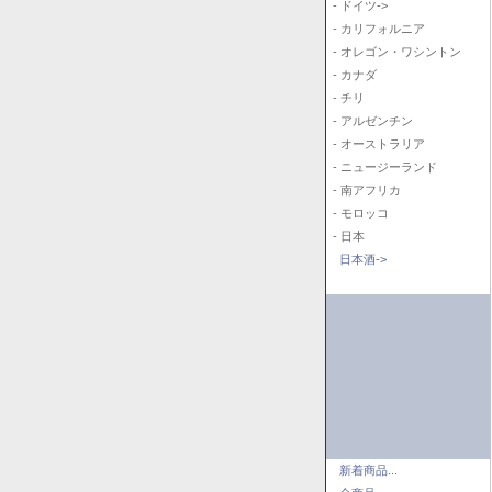
- ドイツ->
- カリフォルニア
- オレゴン・ワシントン
- カナダ
- チリ
- アルゼンチン
- オーストラリア
- ニュージーランド
- 南アフリカ
- モロッコ
- 日本
日本酒->
新着商品...