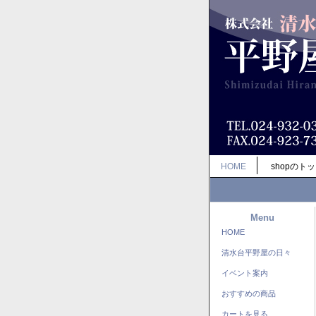
HOME
shopのト
Menu
HOME
清水台平野屋の日々
イベント案内
おすすめの商品
カートを見る