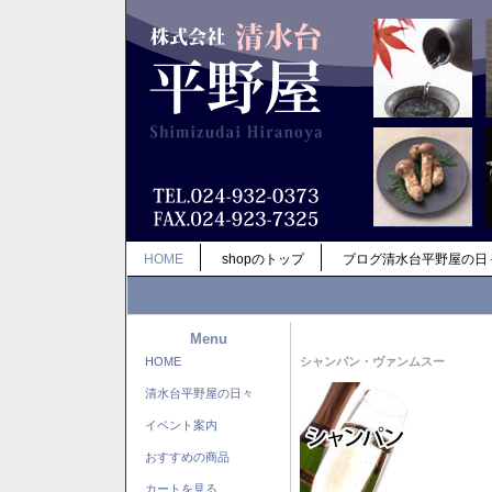
HOME
shopのトップ
ブログ清水台平野屋の日
Menu
HOME
シャンパン・ヴァンムスー
清水台平野屋の日々
イベント案内
おすすめの商品
カートを見る