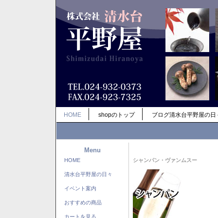
HOME
shopのトップ
ブログ清水台平野屋の日
Menu
HOME
シャンパン・ヴァンムスー
清水台平野屋の日々
イベント案内
おすすめの商品
カートを見る