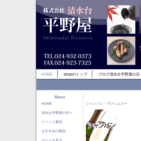
HOME
shopのトップ
ブログ清水台平野屋の日
Menu
HOME
シャンパン・ヴァンムスー
清水台平野屋の日々
イベント案内
おすすめの商品
カートを見る