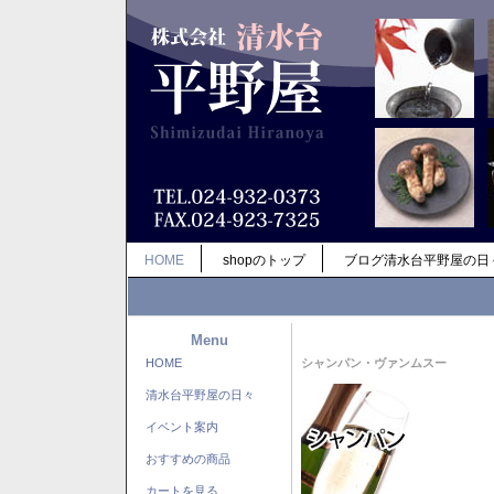
HOME
shopのトップ
ブログ清水台平野屋の日
Menu
HOME
シャンパン・ヴァンムスー
清水台平野屋の日々
イベント案内
おすすめの商品
カートを見る