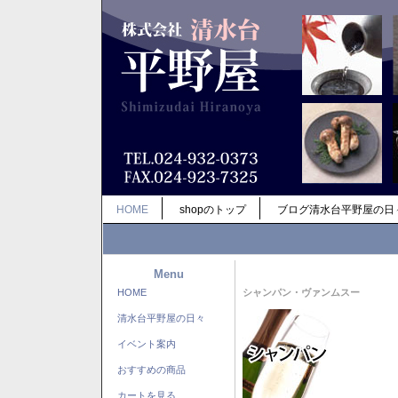
HOME
shopのトップ
ブログ清水台平野屋の日
Menu
HOME
シャンパン・ヴァンムスー
清水台平野屋の日々
イベント案内
おすすめの商品
カートを見る