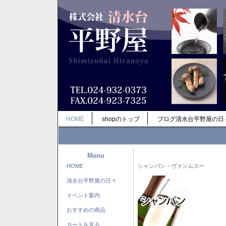
HOME
shopのトップ
ブログ清水台平野屋の日
Menu
HOME
シャンパン・ヴァンムスー
清水台平野屋の日々
イベント案内
おすすめの商品
カートを見る