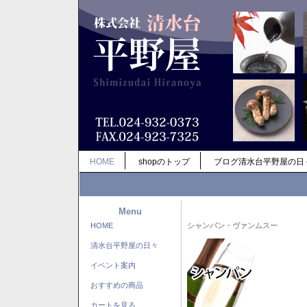
HOME
shopのトップ
ブログ清水台平野屋の日
Menu
HOME
シャンパン・ヴァンムスー
清水台平野屋の日々
イベント案内
おすすめの商品
カートを見る