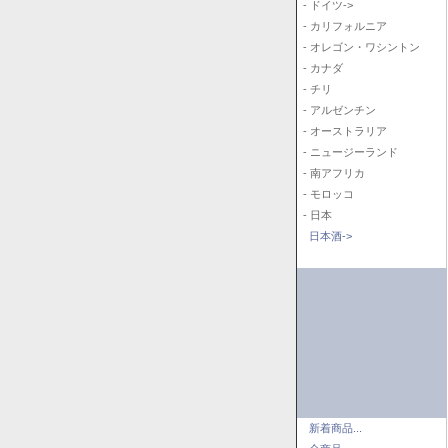
- ドイツ->
- カリフォルニア
- オレゴン・ワシントン
- カナダ
- チリ
- アルゼンチン
- オーストラリア
- ニュージーランド
- 南アフリカ
- モロッコ
- 日本
日本酒->
新着商品...