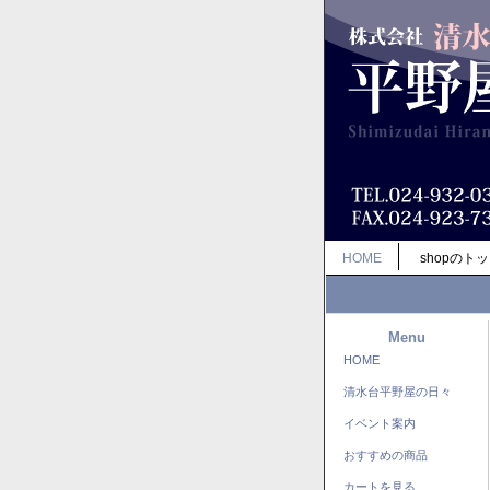
HOME
shopのト
Menu
HOME
清水台平野屋の日々
イベント案内
おすすめの商品
カートを見る