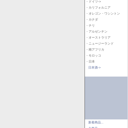
- ドイツ->
- カリフォルニア
- オレゴン・ワシントン
- カナダ
- チリ
- アルゼンチン
- オーストラリア
- ニュージーランド
- 南アフリカ
- モロッコ
- 日本
日本酒->
新着商品...