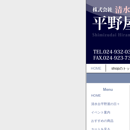
HOME
shopのト
Menu
HOME
清水台平野屋の日々
イベント案内
おすすめの商品
カートを見る