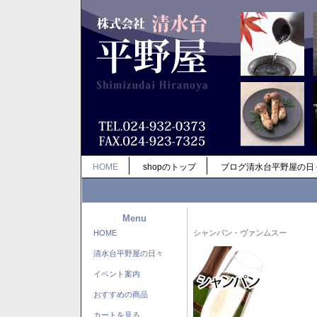
HOME
shopのトップ
ブログ清水台平野屋の日
Menu
HOME
シャンパン・ヴァンムスー
清水台平野屋の日々
イベント案内
おすすめの商品
カートを見る