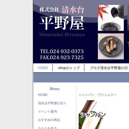
HOME
shopのトップ
ブログ清水台平野屋の日
Menu
HOME
シャンパン・ヴァンムスー
清水台平野屋の日々
イベント案内
おすすめの商品
カートを見る