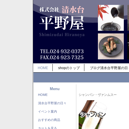
HOME
shopのトップ
ブログ清水台平野屋の日
Menu
HOME
シャンパン・ヴァンムスー
清水台平野屋の日々
イベント案内
おすすめの商品
カートを見る