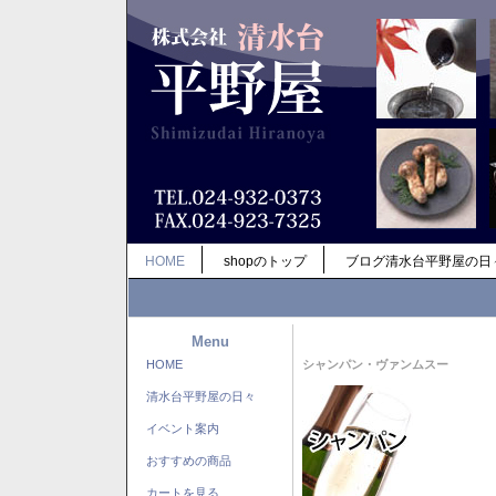
HOME
shopのトップ
ブログ清水台平野屋の日
Menu
HOME
シャンパン・ヴァンムスー
清水台平野屋の日々
イベント案内
おすすめの商品
カートを見る