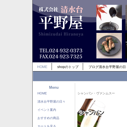
HOME
shopのトップ
ブログ清水台平野屋の日
Menu
HOME
シャンパン・ヴァンムスー
清水台平野屋の日々
イベント案内
おすすめの商品
カートを見る