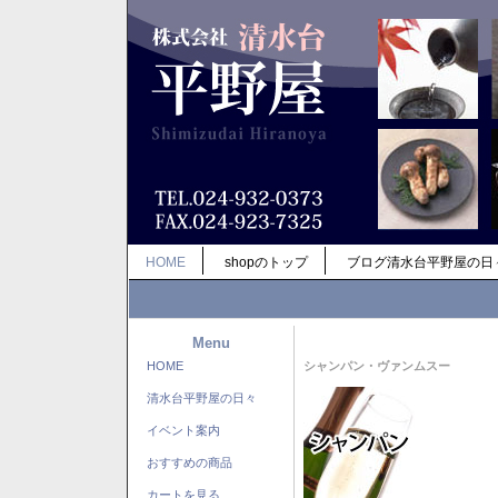
HOME
shopのトップ
ブログ清水台平野屋の日
Menu
HOME
シャンパン・ヴァンムスー
清水台平野屋の日々
イベント案内
おすすめの商品
カートを見る