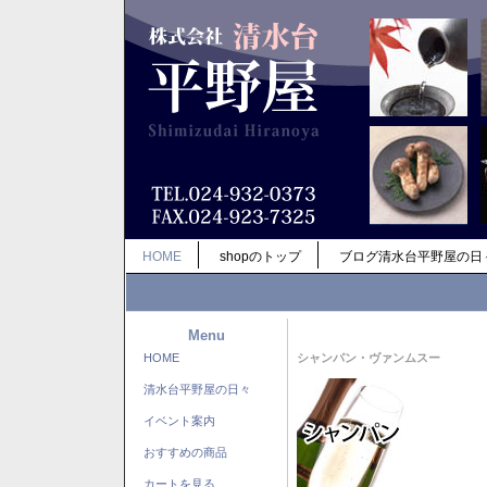
HOME
shopのトップ
ブログ清水台平野屋の日
Menu
HOME
シャンパン・ヴァンムスー
清水台平野屋の日々
イベント案内
おすすめの商品
カートを見る