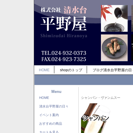
HOME
shopのトップ
ブログ清水台平野屋の日
Menu
HOME
シャンパン・ヴァンムスー
清水台平野屋の日々
イベント案内
おすすめの商品
カートを見る