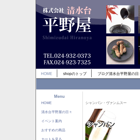
HOME
shopのトップ
ブログ清水台平野屋の日
Menu
HOME
シャンパン・ヴァンムスー
清水台平野屋の日々
イベント案内
おすすめの商品
カートを見る