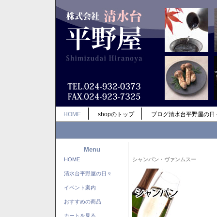
HOME
shopのトップ
ブログ清水台平野屋の日
Menu
HOME
シャンパン・ヴァンムスー
清水台平野屋の日々
イベント案内
おすすめの商品
カートを見る