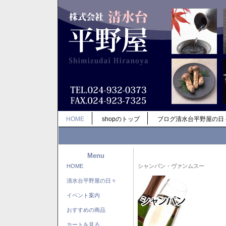
HOME
shopのトップ
ブログ清水台平野屋の日
Menu
HOME
シャンパン・ヴァンムスー
清水台平野屋の日々
イベント案内
おすすめの商品
カートを見る