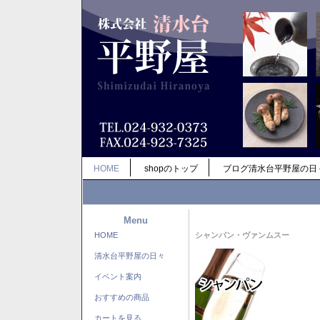
HOME
shopのトップ
ブログ清水台平野屋の日
Menu
HOME
シャンパン・ヴァンムスー
清水台平野屋の日々
イベント案内
おすすめの商品
カートを見る