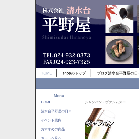
HOME
shopのトップ
ブログ清水台平野屋の日
Menu
HOME
シャンパン・ヴァンムスー
清水台平野屋の日々
イベント案内
おすすめの商品
カートを見る