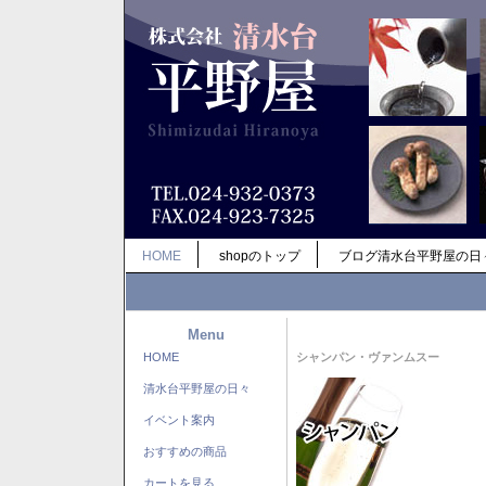
HOME
shopのトップ
ブログ清水台平野屋の日
Menu
HOME
シャンパン・ヴァンムスー
清水台平野屋の日々
イベント案内
おすすめの商品
カートを見る