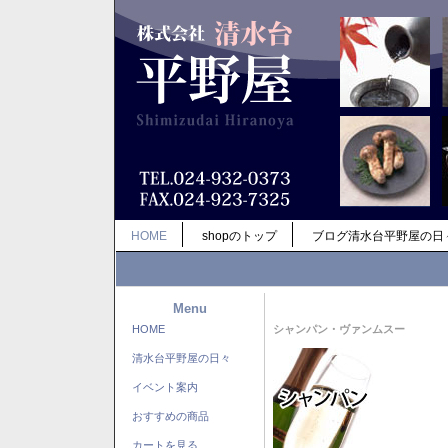
HOME
shopのトップ
ブログ清水台平野屋の日
Menu
HOME
シャンパン・ヴァンムスー
清水台平野屋の日々
イベント案内
おすすめの商品
カートを見る