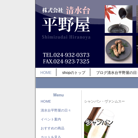
HOME
shopのトップ
ブログ清水台平野屋の日
Menu
HOME
シャンパン・ヴァンムスー
清水台平野屋の日々
イベント案内
おすすめの商品
カートを見る