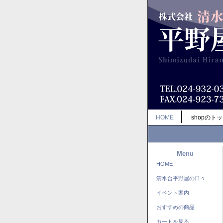
HOME
shopのト
Menu
HOME
清水台平野屋の日々
イベント案内
おすすめの商品
カートを見る