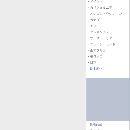
- ドイツ->
- カリフォルニア
- オレゴン・ワシントン
- カナダ
- チリ
- アルゼンチン
- オーストラリア
- ニュージーランド
- 南アフリカ
- モロッコ
- 日本
日本酒->
新着商品...