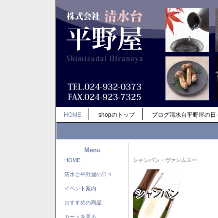
HOME
shopのトップ
ブログ清水台平野屋の日
Menu
HOME
シャンパン・ヴァンムスー
清水台平野屋の日々
イベント案内
おすすめの商品
カートを見る