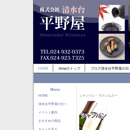
HOME
shopのトップ
ブログ清水台平野屋の日
Menu
HOME
シャンパン・ヴァンムスー
清水台平野屋の日々
イベント案内
おすすめの商品
カートを見る