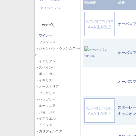
商品画像
品名-
マイページへ
オーパスワ
カテゴリ
ワイン
->
- フランス->
- シャンパン・ヴァンムスー-
オーパスワ
>
- イタリア->
- スペイン->
- ポルトガル
- イギリス
オーパスワ
- オーストリア
- ブルガリア
- ハンガリー
- ルーマニア
スターレー
- ジョージア
キャニオン
- イスラエル
- ドイツ->
- カリフォルニア