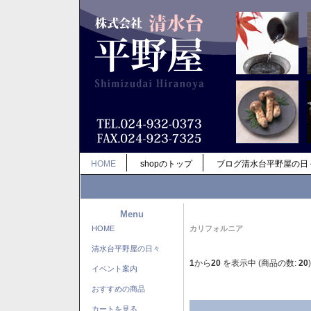
HOME
shopのトップ
ブログ清水台平野屋の日
Menu
HOME
カリフォルニア
清水台平野屋の日々
1
から
20
を表示中 (商品の数:
20
)
イベント案内
おすすめの商品
カートを見る