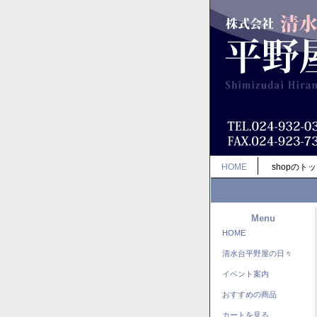
HOME
shopのト
Menu
HOME
清水台平野屋の日々
イベント案内
おすすめの商品
カートを見る