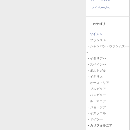
マイページへ
カテゴリ
ワイン
->
- フランス->
- シャンパン・ヴァンムスー-
>
- イタリア->
- スペイン->
- ポルトガル
- イギリス
- オーストリア
- ブルガリア
- ハンガリー
- ルーマニア
- ジョージア
- イスラエル
- ドイツ->
- カリフォルニア