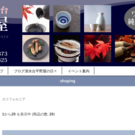
ップ
ブログ清水台平野屋の日々
イベント案内
shoping
カリフォルニア
1
から
20
を表示中 (商品の数:
20
)