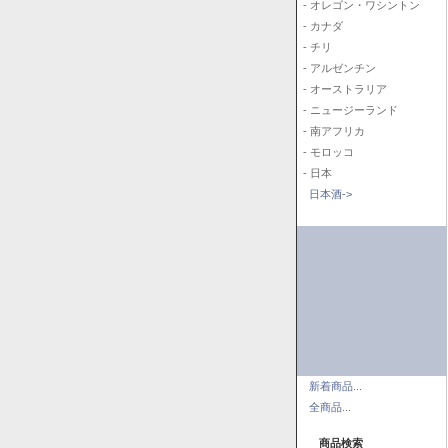
- オレゴン・ワシントン
- カナダ
- チリ
- アルゼンチン
- オーストラリア
- ニュージーランド
- 南アフリカ
- モロッコ
- 日本
日本酒->
新着商品...
全商品...
商品検索