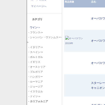
商品画像
品名-
マイページへ
オーパスワ
カテゴリ
ワイン
->
- フランス->
- シャンパン・ヴァンムスー-
オーパスワ
>
- イタリア->
- スペイン->
- ポルトガル
- イギリス
オーパスワ
- オーストリア
- ブルガリア
- ハンガリー
- ルーマニア
スターレー
- ジョージア
キャニオン
- イスラエル
- ドイツ->
- カリフォルニア