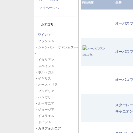
商品画像
品名-
マイページへ
オーパスワ
カテゴリ
ワイン
->
- フランス->
- シャンパン・ヴァンムスー-
オーパスワ
>
- イタリア->
- スペイン->
- ポルトガル
- イギリス
オーパスワ
- オーストリア
- ブルガリア
- ハンガリー
- ルーマニア
スターレー
- ジョージア
キャニオン
- イスラエル
- ドイツ->
- カリフォルニア