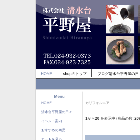
HOME
shopのトップ
ブログ清水台平野屋の日
Menu
HOME
カリフォルニア
清水台平野屋の日々
1
から
20
を表示中 (商品の数:
20
)
イベント案内
おすすめの商品
カートを見る